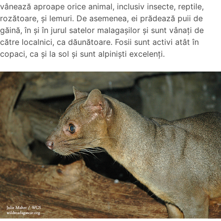
vânează aproape orice animal, inclusiv insecte, reptile,
rozătoare, şi lemuri. De asemenea, ei prădează puii de
găină, în şi în jurul satelor malagașilor şi sunt vânați de
către localnici, ca dăunătoare. Fosii sunt activi atât în
copaci, ca şi la sol şi sunt alpinişti excelenți.