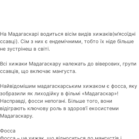
На Мадагаскарі водиться вісім видів хижаків(м’ясоїдні
ссавці). Сім з них є ендемічними, тобто їх ніде більше
не зустрінеш в світі.
Всі хижаки Мадагаскару належать до віверових, групи
ссавців, що включає мангуста.
Найвідомішим мадагаскарським хижаком є фосса, яку
зобразили як лиходійку в фільмі «Мадагаскар»!
Насправді, фосси непогані. Більше того, вони
відіграють ключову роль в здоров’ї екосистеми
Мадагаскару.
Фосса
Фосса – це хижак, що відноситься до мангустів і