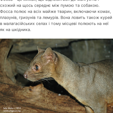
схожий на щось середнє між пумою та собакою.
Фосса полює на всіх майже тварин, включаючи комах,
плазунів, гризунів та лемурів. Вона ловить також курей
в малагасійських селах і тому місцеві полюють на неї
як на шкідника.