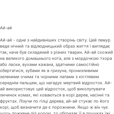
Ай-ай
Ай-ай - одне з найдивніших створінь світу. Цей лемур
веде нічний та відлюдницький образ життя і виглядає
так, наче був складений з різних тварин. Ай-ай схожий
на великого домашнього кота, але з мордочкою тхора
або ласки, вухами кажана, здатними самостійно
обертатися, зубами як в гризуна, пронизливими
зеленими очима та чорними лапами з кістлявим
середнім пальцем, що нагадує мертвий відросток. Ай-
ай використовує цей відросток, щоб виколупувати
личинок комах, які ховаються в корі дерев, насінні та
фруктах. Лізучи по гілці дерева, ай-ай стукає по його
корі, щоб визначити де є порожнини. Якщо ж він чує
щось поживне під корою, то обгризає її в пошуках їжі.