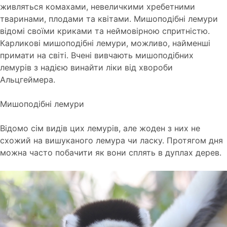
живляться комахами, невеличкими хребетними
тваринами, плодами та квітами. Мишоподібні лемури
відомі своїми криками та неймовірною спритністю.
Карликові мишоподібні лемури, можливо, найменші
примати на світі. Вчені вивчають мишоподібних
лемурів з надією винайти ліки від хвороби
Альцгеймера.
Мишоподібні лемури
Відомо сім видів цих лемурів, але жоден з них не
схожий на вишуканого лемура чи ласку. Протягом дня
можна часто побачити як вони сплять в дуплах дерев.