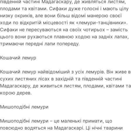
південній частині Мадагаскару, де живляться листям,
плодами та квітами. Сифаки дуже голосні і мають цілу
низку окриків, але вони більш відомі манерою своєї
ходи по відкритій місцевості як «лемури-танцівники».
Сифаки не пересуваються на своїх чотирьох – замість
цього вони рухаються плавною ходою на задніх лапах,
тримаючи передні лапи попереду.
Кошачий лемур
Кошачий лемур найвідоміший з усіх лемурів. Він живе в
сухих листяних лісах в західній та південній частині
Мадагаскару, де живиться листям, плодами, квітами та
корою дерев.
Мишоподібні лемури
Мишоподібні лемури – це маленькі примати, що
повсюдно водяться на Мадагаскарі. Ці нічні тварини