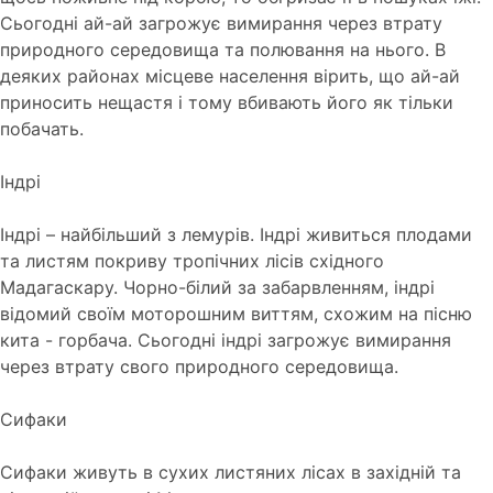
Сьогодні ай-ай загрожує вимирання через втрату
природного середовища та полювання на нього. В
деяких районах місцеве населення вірить, що ай-ай
приносить нещастя і тому вбивають його як тільки
побачать.
Індрі
Індрі – найбільший з лемурів. Індрі живиться плодами
та листям покриву тропічних лісів східного
Мадагаскару. Чорно-білий за забарвленням, індрі
відомий своїм моторошним виттям, схожим на пісню
кита - горбача. Сьогодні індрі загрожує вимирання
через втрату свого природного середовища.
Сифаки
Сифаки живуть в сухих листяних лісах в західній та