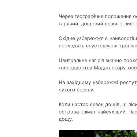
Через географічне положення ос
гарячий, дощовий сезон з листо
Східне узбережжя є найвологішо
проходять спустошуючі тропічн
Центральне нагір’я значно прох
господарства Мадагаскару, ос
На західному узбережжі ростуть
сухого сезону.
Коли настає сезон дощів, ці лі
острова клімат найсухіший. Ча
дощу.