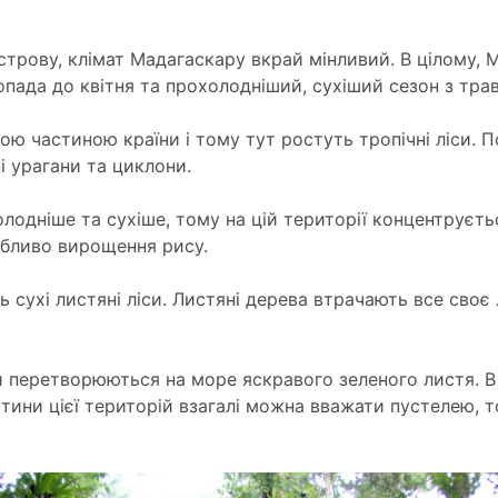
трову, клімат Мадагаскару вкрай мінливий. В цілому, 
пада до квітня та прохолодніший, сухіший сезон з тра
ю частиною країни і тому тут ростуть тропічні ліси. По
і урагани та циклони.
олодніше та сухіше, тому на цій території концентруєть
обливо вирощення рису.
 сухі листяні ліси. Листяні дерева втрачають все своє 
си перетворюються на море яскравого зеленого листя. В 
стини цієї територій взагалі можна вважати пустелею,