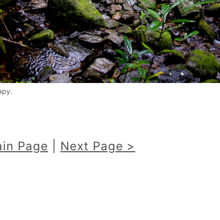
ару.
in Page
|
Next Page >