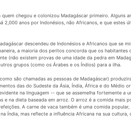
a quem chegou e colonizou Madagáscar primeiro. Alguns an
 há 2,000 anos por Indonésios, não Africanos, e que estes 
dagáscar descendeu de Indonésios e Africanos que se mi
 maneira, a maioria dos peritos concorda que os habitante
ente (não existem provas de uma idade da pedra em Mada
tros grupos (como os Árabes e os Índios) para a ilha.
 (como são chamadas as pessoas de Madagáscar) produzira
mentos das do Sudeste da Ásia, Índia, África e do Médio o
evidente na linguagem -- que se assemelha fortemente a um
as e na dieta baseada em arroz. O arroz é a comida mais 
feições. A carne de vaca também é uma comida popular, 
a Índia, mas reflecte a influência Africana na sua cultura,