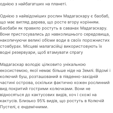
однією з найбагатших на планеті.
Однією з найвідоміших рослин Мадагаскару є баобаб,
що має вигляд дерева, що росте вгору корінням.
Баобаби як правило ростуть в саванах Мадагаскару.
Вони пристосувались до навколишнього середовища,
накопичуючи великі об’єми води в своїх порожнистих
стовбурах. Місцеві малагасійці використовують їх
водні резервуари, щоб втамувати спрагу
Мадагаскар володіє цілковито унікальною
екосистемою, якої немає більше ніде на Землі. Відомі і
колючий буш, розташований в південно-західній
частині острова, оскільки фактично кожен рослинний
вид покритий гострими колючками. Вони не
відносяться до кактусових видів, хоч і схожі на
кактусів. Близько 95% видів, що ростуть в Колючій
Пустелі, є ендемічними.