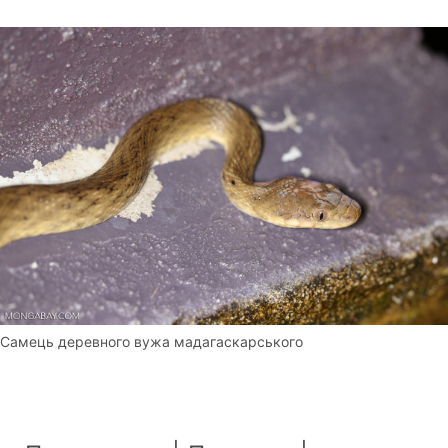
Самець деревного вужа мадагаскарського