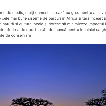
e de mediu, mulţi oameni lucrează cu greu pentru a salva sp
cele mai bune sisteme de parcuri în Africa şi ţara încearcă s
 în natură şi cultura locală şi doresc să minimizeze impactul
 oferirea de oportunităţi de muncă pentru localnici ca ghizi
rile de conservare