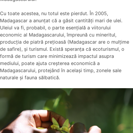
Cu toate acestea, nu totul este pierdut. În 2005,
Madagascar a anunţat că a găsit cantităţi mari de ulei.
Uleiul va fi, probabil, o parte esenţială a viitorului
economic al Madagascarului, împreună cu mineritul,
producţia de piatră preţioasă (Madagascar are o mulţime
de safire), şi turismul. Există speranţa că ecoturismul, o
formă de turism care minimizează impactul asupra
mediului, poate ajuta creșterea economică a
Madagascarului, protejând în acelaşi timp, zonele sale
naturale şi fauna sălbatică.