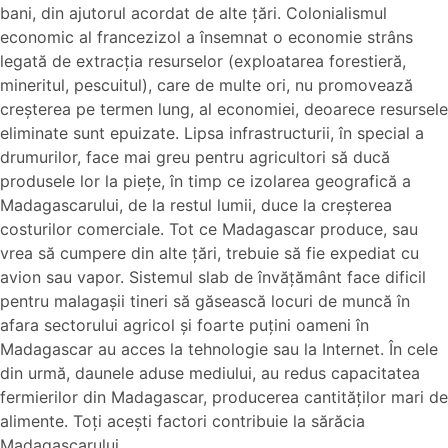
bani, din ajutorul acordat de alte ţări. Colonialismul
economic al francezizol a însemnat o economie strâns
legată de extracţia resurselor (exploatarea forestieră,
mineritul, pescuitul), care de multe ori, nu promovează
creşterea pe termen lung, al economiei, deoarece resursele
eliminate sunt epuizate. Lipsa infrastructurii, în special a
drumurilor, face mai greu pentru agricultori să ducă
produsele lor la pieţe, în timp ce izolarea geografică a
Madagascarului, de la restul lumii, duce la creşterea
costurilor comerciale. Tot ce Madagascar produce, sau
vrea să cumpere din alte ţări, trebuie să fie expediat cu
avion sau vapor. Sistemul slab de învăţământ face dificil
pentru malagaşii tineri să găsească locuri de muncă în
afara sectorului agricol şi foarte puţini oameni în
Madagascar au acces la tehnologie sau la Internet. În cele
din urmă, daunele aduse mediului, au redus capacitatea
fermierilor din Madagascar, producerea cantităților mari de
alimente. Toţi aceşti factori contribuie la sărăcia
Madagascarului.